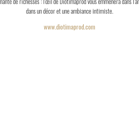
nnante de richesses : l’œil de Diotimaprod vous emmènera dans l’a
dans un décor et une ambiance intimiste.
www.diotimaprod.com